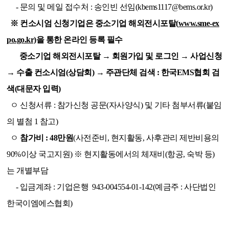
- 문의 및 메일 접수처 : 송인빈 선임(kbems1117@bems.or.kr)
※ 컨소시엄 신청기업은 중소기업 해외전시포탈(
www.sme-ex
po.go.kr)
을 통한 온라인 등록 필수
중소기업 해외전시포탈 → 회원가입 및 로그인 → 사업신청
→ 수출 컨소시엄(상담회) → 주관단체 검색 : 한국EMS협회 검
색(대문자 입력)
ㅇ
신청서류 : 참가신청 공문(자사양식) 및 기타 첨부서류(붙임
의 별첨 1 참고)
ㅇ
참가비 : 48만원
(사전준비, 현지활동, 사후관리 제반비용의
90%이상 국고지원) ※ 현지활동에서의 체재비(항공, 숙박 등)
는 개별부담
- 입금계좌 : 기업은행 943-004554-01-142(예금주 : 사단법인
한국이엠에스협회)