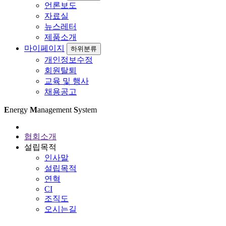
언론보도
자료실
뉴스레터
제품소개
마이페이지
하위분류
개인정보수정
회원탈퇴
교육 및 행사
채용공고
E
nergy
M
anagement
S
ystem
협회소개
설립목적
인사말
설립목적
연혁
CI
조직도
오시는길